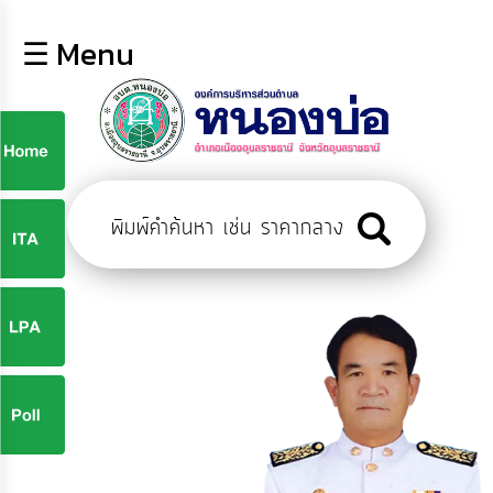
×
☰ Menu
lose
หน้า
หลัก
ข้อมูล
ก
พื้น
ฐาน
9
บุคลากร
ข่าว
ประชาสัมพันธ์
9
การ
ปฏิสัมพันธ์
ข้อมูล
จ
รับ
ฟัง