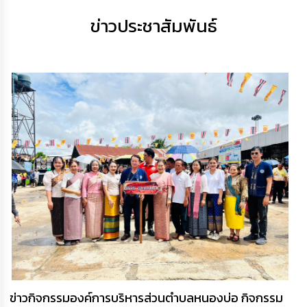
เสริม
ความ
ข่าวประชาสัมพันธ์
โปร่งใส
การ
จัด
ซื้อ
จัด
จ้าง
การ
เงิน
การ
คลัง
นโยบาย
No
Gift
Policy
การ
ข่าวกิจกรรมองค์การบริหารส่วนตำบลหนองบ่อ กิจกรรม