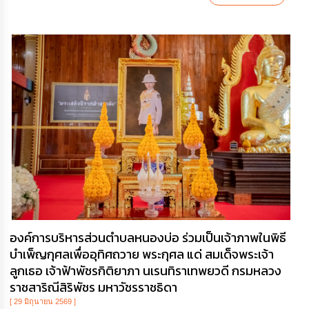
องค์การบริหารส่วนตำบลหนองบ่อ ร่วมเป็นเจ้าภาพในพิธี
บำเพ็ญกุศลเพื่ออุทิศถวาย พระกุศล แด่ สมเด็จพระเจ้า
ลูกเธอ เจ้าฟ้าพัชรกิติยาภา นเรนทิราเทพยวดี กรมหลวง
ราชสาริณีสิริพัชร มหาวัชรราชธิดา
[ 29 มิถุนายน 2569 ]