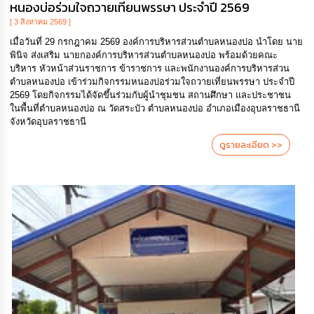
ดำเนิน
หนองบ่อร่วมใจถวายเทียนพรรษา ประจำปี 2569
การ
[ 3 สิงหาคม 2569 ]
เพื่อ
ป้องกัน
เมื่อวันที่ 29 กรกฎาคม 2569 องค์การบริหารส่วนตำบลหนองบ่อ นำโดย นาย
การ
พินิจ ส่งเสริม นายกองค์การบริหารส่วนตำบลหนองบ่อ พร้อมด้วยคณะ
ทุจริต
บริหาร หัวหน้าส่วนราชการ ข้าราชการ และพนักงานองค์การบริหารส่วน
ตำบลหนองบ่อ เข้าร่วมกิจกรรมหนองบ่อร่วมใจถวายเที่ยนพรรษา ประจำปี
2569 โดยกิจกรรมได้จัดขึ้นร่วมกับผู้นำชุมชน สถานศึกษา และประชาชน
มาตรการ
ในพื้นที่ตำบลหนองบ่อ ณ วัดสระบัว ตำบลหนองบ่อ อำเภอเมืองอุบลราชธานี
ส่ง
จังหวัดอุบลราชธานี
เสริม
คุณธรรม
ดูรายละเอียด >>
และ
ความ
โปร่งใส
ร้อง
เรียน
ร้อง
ทุกข์
e-
Service