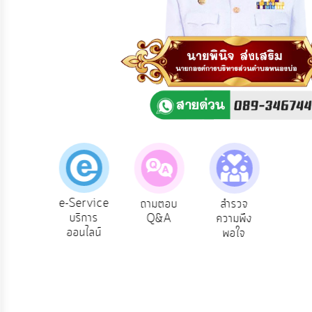
ความ
คิด
เห็น
แผน
ยุทธศาสตร์/
แผน
พัฒนา
การ
บริหาร/
พัฒนา
ทรัพยากร
บุคคล
e-Service
น
ถามตอบ
สำรวจ
ผู้รับเบีย
บริการ
าร
Q&A
ความพึง
ยังชีพ
การ
ออนไลน์
ร
พอใจ
บริหาร
งาน
การ
ส่ง