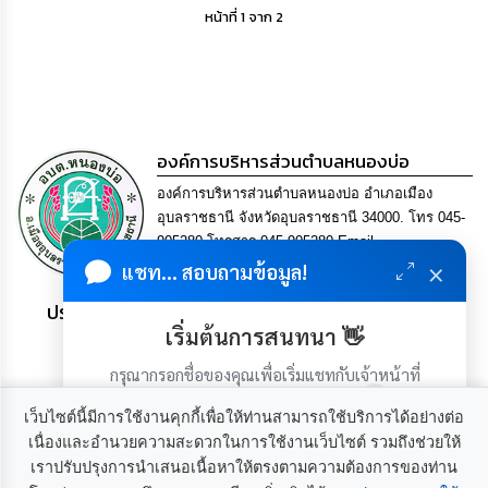
หน้าที่ 1 จาก 2
องค์การบริหารส่วนตำบลหนองบ่อ
องค์การบริหารส่วนตำบลหนองบ่อ อำเภอเมือง
อุบลราชธานี จังหวัดอุบลราชธานี 34000. โทร 045-
905280 โทรสาร 045-905280 Email
×
saraban@nong-bo.go.th
แชท... สอบถามข้อมูล!
ประชาชน มีภูมิคุ้มกัน พึ่งพาตนเอง พอเพียง เป็นสุข
เริ่มต้นการสนทนา 👋
กรุณากรอกชื่อของคุณเพื่อเริ่มแชทกับเจ้าหน้าที่
(เฉพาะในวันเวลาราชการ)
เว็บไซต์นี้มีการใช้งานคุกกี้เพื่อให้ท่านสามารถใช้บริการได้อย่างต่อ
เนื่องและอำนวยความสะดวกในการใช้งานเว็บไซต์ รวมถึงช่วยให้
เราปรับปรุงการนำเสนอเนื้อหาให้ตรงตามความต้องการของท่าน
เกี่ยวกับเรา
ติดต่อเรา