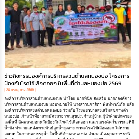
กิจการ
สภา
กิจการ
สภา
ท้อง
ถิ่น
ของ
เรา
ข่าวกิจกรรมองค์การบริหารส่วนตำบลหนองบ่อ โครงการ
ป้องกันโรคไข้เลือดออก ในพื้นที่ตำบลหนองบ่อ 2569
การ
[ 20 กรกฎาคม 2569 ]
จัดการ
ความ
องค์การบริหารส่วนตำบลหนองบ่อ นำโดย นายพินิจ ส่งเสริม นายกองค์การ
รู้
บริหารส่วนตำบลหนองบ่อ มอบหมายให้ นางสาวปภาสิตา พินท์พาณิภัค ปลัด
องค์การบริหารส่งนตำบลหนองบ่อ ร่วมกับ โรงพยาบาลส่งเสริมสุขภาพตำ
หนองบ่อ เจ้าหน้าที่อาสาสมัครสาธารณสุขประจำหมู่บ้าน ผู้นำฝ่ายปกครอง
ข้อมูล
ลงพื้นที่ ฉีดพ่นหมอกควันป้องกันโรคไข้เลือดออก และรณรงค์คว่ำภาชนะที่มี
การ
น้ำขัง ทำลายแหล่งเพาะพันธ์ลูกน้ำยุงลาย พาหะโรคไข้เลือดออก ใส่ทราย
ติดต่อ
อะเบท ในภาชนะบรรจุน้ำ ในพื้นที่ตำบลหนองบ่อ อำเภอเมืองอุบลราชธานี