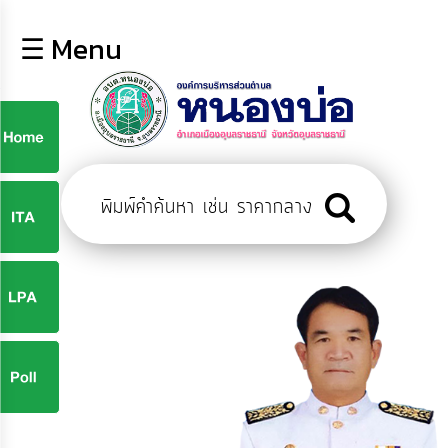
×
☰ Menu
lose
หน้า
หลัก
ข้อมูล
ก
พื้น
ฐาน
9
บุคลากร
ข่าว
ประชาสัมพันธ์
9
การ
ปฏิสัมพันธ์
ข้อมูล
จ
รับ
ฟัง