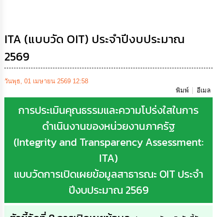
เสริม
ความ
โปร่งใส
ITA (แบบวัด OIT) ประจำปีงบประมาณ
การ
2569
จัด
ซื้อ
จัด
จ้าง
วันพุธ, 01 เมษายน 2569 12:58
พิมพ์
อีเมล
การ
การประเมินคุณธรรมและความโปร่งใสในการ
เงิน
การ
ดำเนินงานของหน่วยงานภาครัฐ
คลัง
(Integrity and Transparency Assessment:
ITA)
นโยบาย
No
แบบวัดการเปิดเผยข้อมูลสาธารณะ OIT ประจำ
Gift
Policy
ปีงบประมาณ 2569
การ