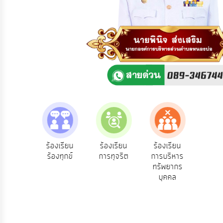
ความ
คิด
เห็น
แผน
ยุทธศาสตร์/
แผน
พัฒนา
การ
บริหาร/
พัฒนา
ทรัพยากร
บุคคล
e-Service
ร้องเรียน
ร้องเรียน
ร้องเรียน
บริการ
ร้องทุกข์
การทุจริต
การบริหาร
การ
ออนไลน์
ทรัพยากร
บริหาร
บุคคล
งาน
การ
ส่ง