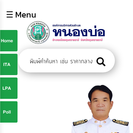
×
☰ Menu
lose
หน้า
หลัก
ข้อมูล
ก
พื้น
ฐาน
9
บุคลากร
ข่าว
ประชาสัมพันธ์
9
การ
ปฏิสัมพันธ์
ข้อมูล
จ
รับ
ฟัง