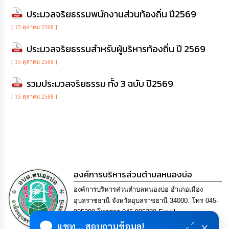
ดำเนิน
การ
ประมวลจริยธรรมพนักงานส่วนท้องถิ่น ปี2569
เพื่อ
ป้องกัน
[ 15 ตุลาคม 2568 ]
การ
ทุจริต
ประมวลจริยธรรมสำหรับผู้บริหารท้องถิ่น ปี 2569
[ 15 ตุลาคม 2568 ]
มาตรการ
ส่ง
รวมประมวลจริยธรรม ทั้ง 3 ฉบับ ปี2569
เสริม
[ 15 ตุลาคม 2568 ]
คุณธรรม
และ
ความ
โปร่งใส
ร้อง
เรียน
ร้อง
องค์การบริหารส่วนตำบลหนองบ่อ
ทุกข์
องค์การบริหารส่วนตำบลหนองบ่อ อำเภอเมือง
อุบลราชธานี จังหวัดอุบลราชธานี 34000. โทร 045-
e-
905280 โทรสาร 045-905280 Email
Service
×
saraban@nong-bo.go.th
แชท... สอบถามข้อมูล!