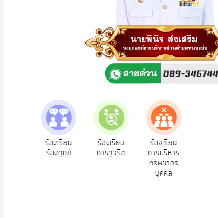
ความ
คิด
เห็น
แผน
ยุทธศาสตร์/
แผน
พัฒนา
การ
บริหาร/
พัฒนา
ทรัพยากร
บุคคล
e-Se
ฟังความ
ร้องเรียน
ร้องเรียน
ร้องเรียน
บริ
ิดเห็น
ร้องทุกข์
การทุจริต
การบริหาร
การ
ออน
ระชาชน
ทรัพยากร
บริหาร
บุคคล
งาน
การ
ส่ง