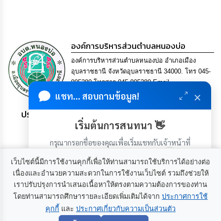
ดำเนิน
การ
เพื่อ
ป้องกัน
การ
ทุจริต
องค์การบริหารส่วนตำบลหนองบ่อ
องค์การบริหารส่วนตำบลหนองบ่อ อำเภอเมือง
มาตรการ
อุบลราชธานี จังหวัดอุบลราชธานี 34000. โทร 045-
ส่ง
905280 โทรสาร 045-905280 Email
เสริม
×
saraban@nong-bo.go.th
แชท... สอบถามข้อมูล!
คุณธรรม
และ
ประชาชน มีภูมิคุ้มกัน พึ่งพาตนเอง พอเพียง เป็นสุข
ความ
โปร่งใส
เริ่มต้นการสนทนา 👋
กรุณากรอกชื่อของคุณเพื่อเริ่มแชทกับเจ้าหน้าที่
ร้อง
(เฉพาะในวันเวลาราชการ)
เรียน
เว็บไซต์นี้มีการใช้งานคุกกี้เพื่อให้ท่านสามารถใช้บริการได้อย่างต่อ
ร้อง
เนื่องและอำนวยความสะดวกในการใช้งานเว็บไซต์ รวมถึงช่วยให้
ทุกข์
เราปรับปรุงการนำเสนอเนื้อหาให้ตรงตามความต้องการของท่าน
เกี่ยวกับเรา
ติดต่อเรา
โดยท่านสามารถศึกษารายละเอียดเพิ่มเติมได้จาก
ประกาศการใช้
e-
Service
คุกกี้
และ
ประกาศเกี่ยวกับความเป็นส่วนตัว
เริ่มแชท