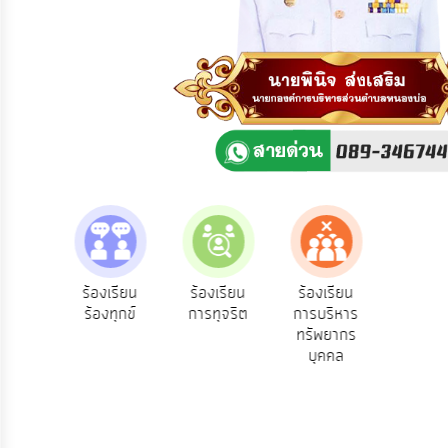
ความ
คิด
เห็น
แผน
ยุทธศาสตร์/
แผน
พัฒนา
การ
บริหาร/
พัฒนา
ทรัพยากร
บุคคล
e-Service
ร้องเรียน
ร้องเรียน
ร้องเรียน
บริการ
ร้องทุกข์
การทุจริต
การบริหาร
การ
ออนไลน์
ทรัพยากร
บริหาร
บุคคล
งาน
การ
ส่ง