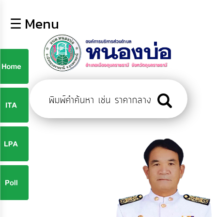
×
☰ Menu
lose
หน้า
หลัก
ข้อมูล
ก
พื้น
ฐาน
9
บุคลากร
ข่าว
ประชาสัมพันธ์
9
การ
ปฏิสัมพันธ์
ข้อมูล
จ
รับ
ฟัง