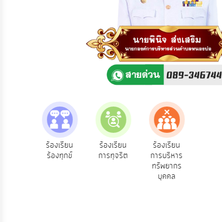
ความ
คิด
เห็น
แผน
ยุทธศาสตร์/
แผน
พัฒนา
การ
บริหาร/
พัฒนา
ทรัพยากร
บุคคล
e-Se
ฟังความ
ร้องเรียน
ร้องเรียน
ร้องเรียน
บริ
ิดเห็น
ร้องทุกข์
การทุจริต
การบริหาร
การ
ออน
ระชาชน
ทรัพยากร
บริหาร
บุคคล
งาน
การ
ส่ง