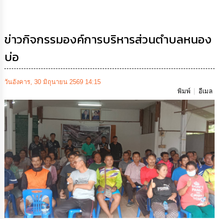
เสริม
ความ
โปร่งใส
ข่าวกิจกรรมองค์การบริหารส่วนตำบลหนอง
การ
บ่อ
จัด
ซื้อ
จัด
จ้าง
วันอังคาร, 30 มิถุนายน 2569 14:15
พิมพ์
อีเมล
การ
เงิน
การ
คลัง
นโยบาย
No
Gift
Policy
การ