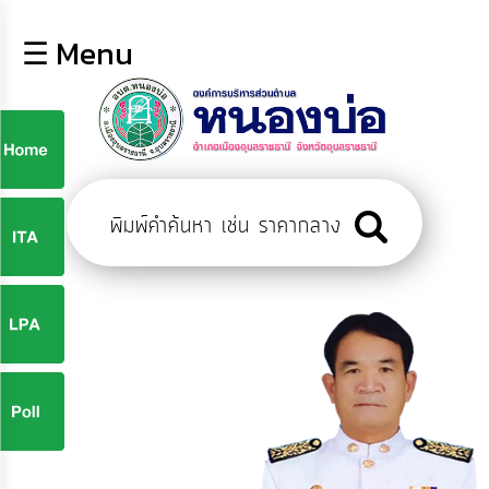
×
☰ Menu
lose
หน้า
หลัก
ข้อมูล
ก
พื้น
ฐาน
9
บุคลากร
ข่าว
ประชาสัมพันธ์
9
การ
ปฏิสัมพันธ์
ข้อมูล
จ
รับ
ฟัง