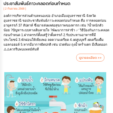
ประชาสัมพันธ์ภาวะคลอดก่อนกำหนด
[ 2 กันยายน 2568 ]
องค์การบริหารส่วนตำบลหนองบ่อ อำเภอเมืองอุบลราชธานี จังหวัด
อุบลราชธานี ขอประชาสัมพันธ์ภาวะคลอดก่อนกำหนด คือ การคลอดก่อน
อายุครรภ์ 37 สัปดาห์ ซึ่งอาจส่งผลต่อสุขภาพของทารก เช่น ?น้ำหนักตัว
น้อย ?ปัญหาระบบทางเดินหายใจ ?พัฒนาการล่าช้า ✅ วิธีป้องกันภาวะคลอด
ก่อนกำหนด 1.ฝากครรภ์ตั้งแต่รู้ว่าตั้งครรภ์ 2.รับประทานอาหารที่มี
ประโยชน์ 3.พักผ่อนให้เพียงพอ ลดความเครียด 4.งดสูบบุหรี่ งดเครื่องดื่ม
แอลกอฮอล์ 5.หากมีอาการผิดปกติ เช่น ปวดท้อง ถุงน้ำคร่ำแตก มีเลือดออก
⚠️⚠️ควรรีบพบแพทย์ทันที
ดูรายละเอียด >>