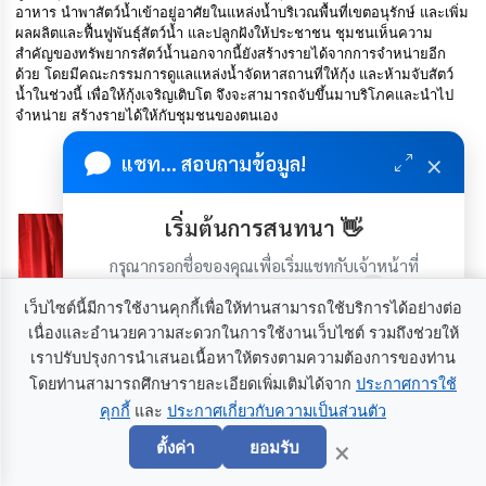
อาหาร นำพาสัตว์น้ำเข้าอยู่อาศัยในแหล่งน้ำบริเวณพื้นที่เขตอนุรักษ์ และเพิ่ม
ผลผลิตและฟื้นฟูพันธุ์สัตว์น้ำ และปลูกฝังให้ประชาชน ชุมชนเห็นความ
สำคัญของทรัพยากรสัตว์น้ำนอกจากนี้ยังสร้างรายได้จากการจำหน่ายอีก
ด้วย โดยมีคณะกรรมการดูแลแหล่งน้ำจัดหาสถานที่ให้กุ้ง และห้ามจับสัตว์
น้ำในช่วงนี้ เพื่อให้กุ้งเจริญเติบโต จึงจะสามารถจับขึ้นมาบริโภคและนำไป
จำหน่าย สร้างรายได้ให้กับชุมชนของตนเอง
ดูรายละเอียด >>
×
แชท... สอบถามข้อมูล!
เริ่มต้นการสนทนา 👋
กรุณากรอกชื่อของคุณเพื่อเริ่มแชทกับเจ้าหน้าที่
(เฉพาะในวันเวลาราชการ)
เว็บไซต์นี้มีการใช้งานคุกกี้เพื่อให้ท่านสามารถใช้บริการได้อย่างต่อ
เนื่องและอำนวยความสะดวกในการใช้งานเว็บไซต์ รวมถึงช่วยให้
เราปรับปรุงการนำเสนอเนื้อหาให้ตรงตามความต้องการของท่าน
โดยท่านสามารถศึกษารายละเอียดเพิ่มเติมได้จาก
ประกาศการใช้
คุกกี้
และ
ประกาศเกี่ยวกับความเป็นส่วนตัว
เริ่มแชท
×
ตั้งค่า
ยอมรับ