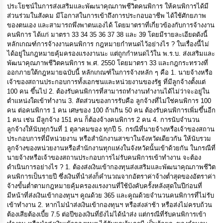
ประโยชน์ในการส่งเสริมและพัฒนาคุณภาพชีวิตคนพิการ ให้คนพิการได้มี
ส่วนร่วมในสังคม มีโอกาสในการเข้าถึงการประกอบอาชีพ ได้ใช้ศักยภาพ
ของตนเอง และสามารถพึ่งพาตนเองได้ โดยมาตราที่เกี่ยวข้องกับการจ้างงาน
คนพิการ ได้แก่ มาตรา 33 34 35 36 37 38 และ 39 โดยมีรายละเอียดดังนี้
หลักเกณฑ์การจ้างงานคนพิการ กฎหมายกำหนดไว้อย่างไร ? ในเรื่องนี้ไม่
ได้อยู่ในกฎหมายคุ้มครองแรงงานนะ แต่ถูกกำหนดไว้ใน พ.ร.บ. ส่งเสริมและ
พัฒนาคุณภาพชีวิตคนพิการ พ.ศ. 2550 โดยมาตรา 33 และกฎกระทรวงที่
ออกภายใต้กฎหมายฉบับนี้ หลักเกณฑ์ในการจ้างหลัก ๆ คือ 1. นายจ้างหรือ
เจ้าของสถานประกอบการทั้งเอกชนและหน่วยงานของรัฐ ที่มีลูกจ้างตั้งแต่
100 คน ขึ้นไป 2. ต้องรับคนพิการที่สามารถทำงานทำงานได้ไม่ว่าจะอยู่ใน
ตำแหน่งใดเข้าทำงาน 3. สัดส่วนของการรับคือ ลูกจ้างที่ไม่ใช่คนพิการ 100
คน ต่อคนพิการ 1 คน เศษของ 100 ถ้าเกิน 50 คน ต้องรับคนพิการเพิ่มขึ้นอีก
1 คน เช่น มีลูกจ้าง 151 คน ก็ต้องจ้างคนพิการ 2 คน 4. การนับจำนวน
ลูกจ้างให้นับทุกวันที่ 1 ตุลาคมของ ทุกปี 5. กรณีที่นายจ้างหรือเจ้าของสถาน
ประกอบการที่มีหน่วยงาน หรือสำนักงานสาขาในจังหวัดเดียวกัน ให้นับรวม
ลูกจ้างของหน่วยงานหรือสำนักงานทุกแห่งในจังหวัดนั้นเข้าด้วยกัน ในกรณีที่
นายจ้างหรือเจ้าของสถานประกอบการไม่รับคนพิการเข้าทำงาน จะต้อง
ดำเนินการอย่างไร ? 1. ต้องส่งเงินเข้ากองทุนส่งเสริมและพัฒนาคุณภาพชีวิต
คนพิการเป็นรายปี ซึ่งเงินที่นำส่งก็คำนวณจากอัตราค่าจ้างต่ำสุดของอัตราค่า
จ้างขั้นต่ำตามกฎหมายคุ้มครองแรงงานที่ใช้บังคับครั้งหลังสุดในปีก่อนที่
มีหน้าที่ส่งเงินเข้ากองทุนฯ คูณด้วย 365 และคูณด้วยจำนวนคนพิการที่ไม่รับ
เข้าทำงาน 2. หากไม่นำส่งเงินเข้ากองทุนฯ หรือส่งล่าช้า หรือส่งไม่ครบถ้วน
ต้องเสียต้องเบี้ย 7.5 ต่อปีของเงินที่ยังไม่ได้นำส่ง แต่กรณีที่รับคนพิการเข้า