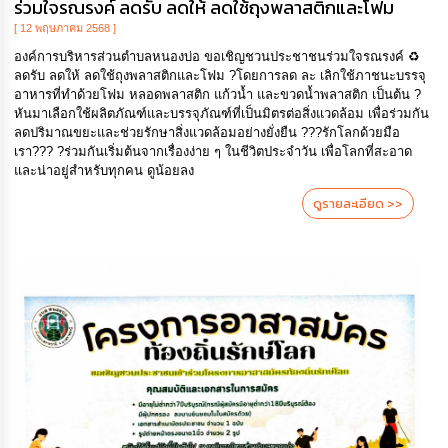
ร่วมใจรณรงค์ ลดรับ ลดให้ ลดใช้ถุงพลาสติกและโฟม
[ 12 พฤษภาคม 2568 ]
องค์การบริหารส่วนตำบลหนองบ่อ ขอเชิญชวนประชาชนร่วมใจรณรงค์ ♻️
ลดรับ ลดให้ ลดใช้ถุงพลาสติกและโฟม ?โดยการลด ละ เลิกใช้ภาชนะบรรจุ
อาหารที่ทำด้วยโฟม หลอดพลาสติก แก้วน้ำ และขวดน้ำพลาสติก เป็นต้น ?️
หันมาเลือกใช้ผลิตภัณฑ์และบรรจุภัณฑ์ที่เป็นมิตรต่อสิ่งแวดล้อม เพื่อร่วมกัน
ลดปริมาณขยะและช่วยรักษาสิ่งแวดล้อมอย่างยั่งยืน ???รักโลกด้วยมือ
เรา??? ?ร่วมกันเริ่มต้นจากเรื่องง่าย ๆ ในชีวิตประจำวัน เพื่อโลกที่สะอาด
และน่าอยู่สำหรับทุกคน ดูน้อยลง
ดูรายละเอียด >>