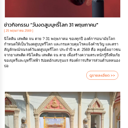
ดำเนิน
การ
เพื่อ
ป้องกัน
การ
ข่าวกิจกรรม “วันงดสูบบุหรี่โลก 31 พฤษภาคม"
ทุจริต
[ 25 พฤษภาคม 2569 ]
นิโคติน เสพติด จน ตาย ? 31 พฤษภาคม ของทุกปี องค์การอนามัยโลก
มาตรการ
กำหนดให้เป็นวันงดสูบบุหรี่โลก และกรมควบคุมโรคแจ้งคำขวัญ และตรา
ส่ง
สัญลักษณ์รณรงค์วันงดสูบบุหรี่โลก ประจำปี พ.ศ. 2569 คือ หยุดยั้งเยาวชน
เสริม
คุณธรรม
จากยาเสพติด #นิโคติน เสพติด จน ตาย เพื่อสร้างความตระหนักรู้ถึงพิษภัย
และ
ของบุหรี่และบุหรี่ไฟฟ้า ❗️ปอดอักเสบรุนแร #องค์การบริหารส่วนตำบลหนอง
ความ
บ่อ
โปร่งใส
ดูรายละเอียด >>
ร้อง
เรียน
ร้อง
ทุกข์
e-
Service