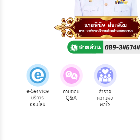
ความ
คิด
เห็น
แผน
ยุทธศาสตร์/
แผน
พัฒนา
การ
บริหาร/
พัฒนา
ทรัพยากร
บุคคล
e-Service
ถามตอบ
สำรวจ
ผู้รับเบีย
บริการ
Q&A
ความพึง
ยังชีพ
การ
ออนไลน์
พอใจ
บริหาร
งาน
การ
ส่ง