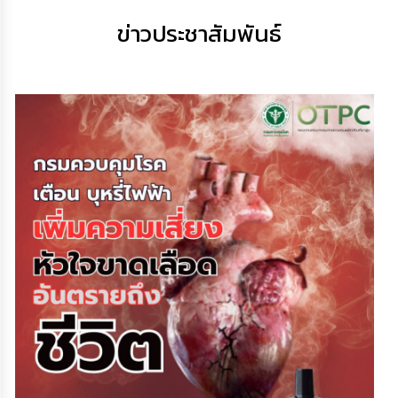
เสริม
ความ
ข่าวประชาสัมพันธ์
โปร่งใส
การ
จัด
ซื้อ
จัด
จ้าง
การ
เงิน
การ
คลัง
นโยบาย
No
Gift
Policy
การ