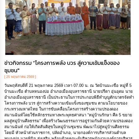
กิจการ
สภา
กิจการ
สภา
ท้อง
ถิ่น
ข่าวกิจกรรม “โครงการพลัง บวร สู่ความเข้มแข็งของ
ของ
ชุมชน"
เรา
[ 25 พฤษภาคม 2569 ]
การ
วันพฤหัสบดีที่ 21 พฤษภาคม 2569 เวลา 07.00 น. ณ วัดบ้านมะเขือ หมู่ที่ 5
จัดการ
บ้านมะเขือ ตำบลหนองบ่อ อำเภอเมืองอุบลราชธานี นายปรีดา อุ่นอุดม นาย
ความ
อำเภอเมืองอุบลราชธานี เป็นประธานในการประกอบพิธีทำบุญตักบาตรจัดทำ
รู้
โครงการพลัง บวร สู่การสร้างความเข้มแข็งของชุมชน ตามนโยบายของ
กระทรวงมหาดไทย ในการขับเคลื่อนโครงการสร้างความปรองดอง
สมานฉันท์โดยใช้หลักธรรมทางพระพุทธศาสนา “หมู่บ้านรักษา ศีล 5 ขยาย
ข้อมูล
ผลสู่หมู่บ้านศีลธรรม” เพื่อสร้างวัฒนธรรมการอยู่ร่วมกันด้วยความปรองดอง
การ
สมานฉันท์ ก่อให้เกิดสันติสุขในหมู่บ้านชุมชน พัฒนาไปสู่หมู่บ้านศีลธรรม
ติดต่อ
โดยมี หัวหน้าส่วนราชการ, ปลัดอำเภอ, นายกองค์การบริหารส่วนตำบล
หนองบ่อ นายพินิจ ส่งเสริม พร้อมด้วยคณะผู้บริหารพนักงานองค์การบริหาร