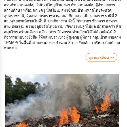
ส่วนตำบลหนองบ่อ, กำนัน ผู้ใหญ่บ้าน ฯลฯ ตำบลหนองบ่อ, ผู้อำนวยการ
สถานศึกษา พร้อมคณะครู นักเรียน, สมาชิกแม่บ้านมหาดไทยจังหวัด
อุบลราชธานี, จิตอาสาพระราชทาน, สมาชิก อส.อ.เมืองอุบลราชธานีที่ 2
และพุทธศาสนิกชนในพื้นที่ ร่วมกิจกรรม ดังนี้ ?ตักบาตร ข้าวสาร อาหาร
แห้ง ฟังธรรม ถวายจตุปัจจัยไทยธรรม ?กิจกรรมปลูกไม้ผล ผักสวนครัว พืช
สมุนไพร สร้างคลังยา คลังอาหาร ?️กิจกรรมทำเสวียนไม้ไผ่ล้อมต้นไม้ ?
กิจกรรมมอบถุงยังชีพ ให้กลุ่มเปราะบาง ผู้สูงอายุ ผู้พิการ กลุ่มเป้าหมายตาม
TPMAP/ ในพื้นที่ ตำบลหนองบ่อ จำนวน 3 ราย #องค์การบริหารส่วนตำบล
หนองบ่อ
ดูรายละเอียด >>