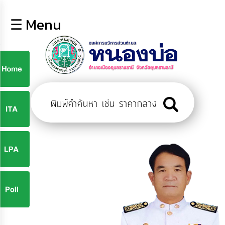
×
☰ Menu
lose
หน้า
หลัก
ข้อมูล
ก
พื้น
ฐาน
9
บุคลากร
ข่าว
ประชาสัมพันธ์
9
การ
ปฏิสัมพันธ์
ข้อมูล
จ
รับ
ฟัง