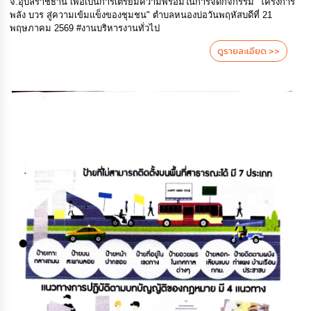
จ.อุบลราชธานี เพื่อเป็นการเตรียมความพร้อมในการจัดกิจกรรม “โครงการ
พลัง บวร สู่ความเข้มแข็งของชุมชน" ตำบลหนองบ่อวันพฤหัสบดีที่ 21
พฤษภาคม 2569 #งานบริหารงานทั่วไป
ดูรายละเอียด >>