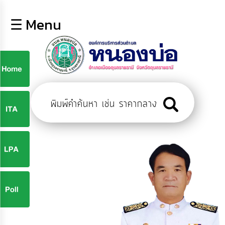
×
☰ Menu
lose
หน้า
หลัก
ข้อมูล
ก
พื้น
ฐาน
9
บุคลากร
ข่าว
ประชาสัมพันธ์
9
การ
ปฏิสัมพันธ์
ข้อมูล
จ
รับ
ฟัง