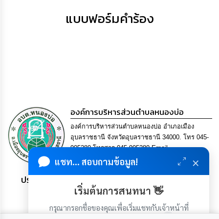
เสริม
ความ
แบบฟอร์มคำร้อง
โปร่งใส
การ
จัด
ซื้อ
จัด
จ้าง
การ
องค์การบริหารส่วนตำบลหนองบ่อ
เงิน
การ
องค์การบริหารส่วนตำบลหนองบ่อ อำเภอเมือง
คลัง
อุบลราชธานี จังหวัดอุบลราชธานี 34000. โทร 045-
905280 โทรสาร 045-905280 Email
นโยบาย
×
saraban@nong-bo.go.th
แชท... สอบถามข้อมูล!
No
Gift
ประชาชน มีภูมิคุ้มกัน พึ่งพาตนเอง พอเพียง เป็นสุข
Policy
เริ่มต้นการสนทนา 👋
กรุณากรอกชื่อของคุณเพื่อเริ่มแชทกับเจ้าหน้าที่
การ
(เฉพาะในวันเวลาราชการ)