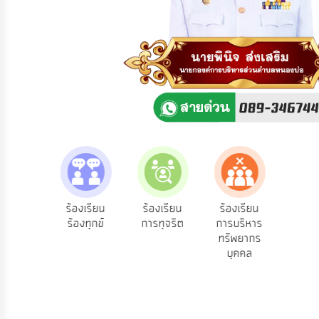
ความ
คิด
เห็น
แผน
ยุทธศาสตร์/
แผน
พัฒนา
การ
บริหาร/
พัฒนา
ทรัพยากร
บุคคล
e-Se
ฟังความ
ร้องเรียน
ร้องเรียน
ร้องเรียน
บริ
ิดเห็น
ร้องทุกข์
การทุจริต
การบริหาร
การ
ออน
ระชาชน
ทรัพยากร
บริหาร
บุคคล
งาน
การ
ส่ง