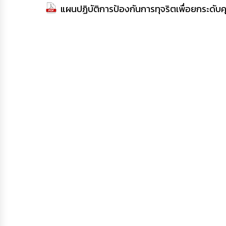
แผนปฏิบัติการป้องกันการทุจริตเพื่อยกระดั