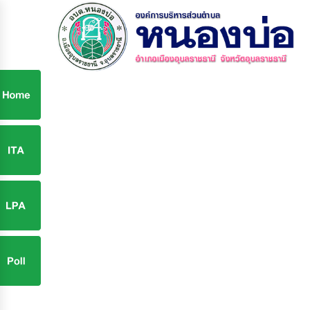
ก
9
9
จ