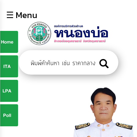
×
☰ Menu
lose
หน้า
หลัก
ข้อมูล
ก
พื้น
ฐาน
9
บุคลากร
ข่าว
ประชาสัมพันธ์
9
การ
ปฏิสัมพันธ์
ข้อมูล
จ
รับ
ฟัง