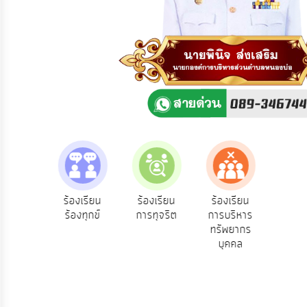
ความ
คิด
เห็น
แผน
ยุทธศาสตร์/
แผน
พัฒนา
การ
บริหาร/
พัฒนา
ทรัพยากร
บุคคล
e-Se
ฟังความ
ร้องเรียน
ร้องเรียน
ร้องเรียน
บริ
ิดเห็น
ร้องทุกข์
การทุจริต
การบริหาร
การ
ออน
ระชาชน
ทรัพยากร
บริหาร
บุคคล
งาน
การ
ส่ง