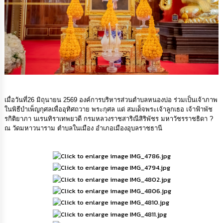
ดำเนิน
การ
เพื่อ
ป้องกัน
การ
ทุจริต
มาตรการ
ส่ง
เสริม
คุณธรรม
เมื่อวันที่26 มิถุนายน 2569 องค์การบริหารส่วนตำบลหนองบ่อ ร่วมเป็นเจ้าภาพ
และ
ในพิธีบำเพ็ญกุศลเพื่ออุทิศถวาย พระกุศล แด่ สมเด็จพระเจ้าลูกเธอ เจ้าฟ้าพัช
ความ
รกิติยาภา นเรนทิราเทพยวดี กรมหลวงราชสาริณีสิริพัชร มหาวัชรราชธิดา ?
โปร่งใส
ณ วัดมหาวนาราม ตำบลในเมือง อำเภอเมืองอุบลราชธานี
ร้อง
เรียน
ร้อง
ทุกข์
e-
Service