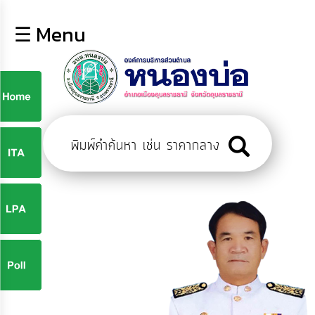
×
☰ Menu
lose
หน้า
หลัก
ข้อมูล
ก
พื้น
ฐาน
9
บุคลากร
ข่าว
ประชาสัมพันธ์
9
การ
ปฏิสัมพันธ์
ข้อมูล
จ
รับ
ฟัง