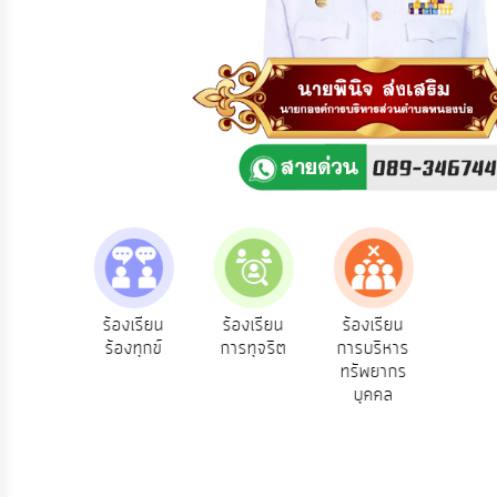
ความ
คิด
เห็น
แผน
ยุทธศาสตร์/
แผน
พัฒนา
การ
บริหาร/
พัฒนา
ทรัพยากร
บุคคล
e-Se
ฟังความ
ร้องเรียน
ร้องเรียน
ร้องเรียน
บริ
ิดเห็น
ร้องทุกข์
การทุจริต
การบริหาร
การ
ออน
ระชาชน
ทรัพยากร
บริหาร
บุคคล
งาน
การ
ส่ง