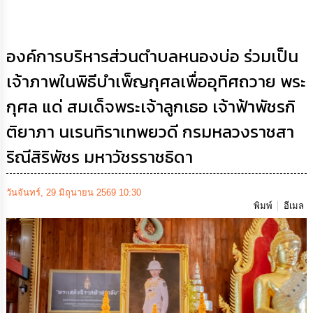
เสริม
ความ
โปร่งใส
องค์การบริหารส่วนตำบลหนองบ่อ ร่วมเป็น
การ
เจ้าภาพในพิธีบำเพ็ญกุศลเพื่ออุทิศถวาย พระ
จัด
ซื้อ
กุศล แด่ สมเด็จพระเจ้าลูกเธอ เจ้าฟ้าพัชรกิ
จัด
จ้าง
ติยาภา นเรนทิราเทพยวดี กรมหลวงราชสา
การ
ริณีสิริพัชร มหาวัชรราชธิดา
เงิน
การ
คลัง
วันจันทร์, 29 มิถุนายน 2569 10:30
พิมพ์
อีเมล
นโยบาย
No
Gift
Policy
การ