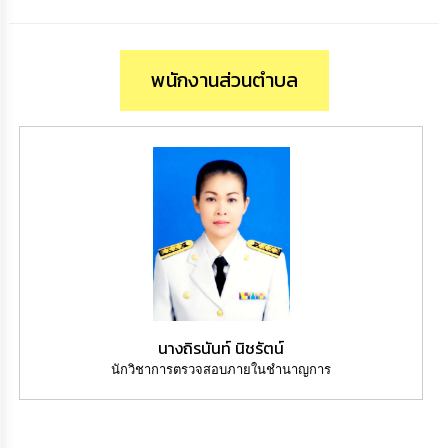
ดำเนิน
การ
เพื่อ
ป้องกัน
การ
พนักงานส่วนตำบล
ทุจริต
มาตรการ
ส่ง
เสริม
คุณธรรม
และ
ความ
โปร่งใส
ร้อง
เรียน
ร้อง
นางถิรนันท์ นิชรัตน์
ทุกข์
นักวิชาการตรวจสอบภายในชำนาญการ
e-
Service