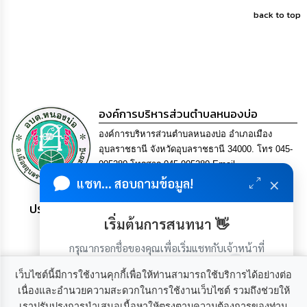
back to top
กิจการ
สภา
กิจการ
สภา
องค์การบริหารส่วนตำบลหนองบ่อ
ท้อง
ถิ่น
องค์การบริหารส่วนตำบลหนองบ่อ อำเภอเมือง
ของ
อุบลราชธานี จังหวัดอุบลราชธานี 34000. โทร 045-
เรา
905280 โทรสาร 045-905280 Email
×
saraban@nong-bo.go.th
แชท... สอบถามข้อมูล!
การ
จัดการ
ประชาชน มีภูมิคุ้มกัน พึ่งพาตนเอง พอเพียง เป็นสุข
ความ
เริ่มต้นการสนทนา 👋
รู้
กรุณากรอกชื่อของคุณเพื่อเริ่มแชทกับเจ้าหน้าที่
ข้อมูล
(เฉพาะในวันเวลาราชการ)
การ
เว็บไซต์นี้มีการใช้งานคุกกี้เพื่อให้ท่านสามารถใช้บริการได้อย่างต่อ
ติดต่อ
เนื่องและอำนวยความสะดวกในการใช้งานเว็บไซต์ รวมถึงช่วยให้
เราปรับปรุงการนำเสนอเนื้อหาให้ตรงตามความต้องการของท่าน