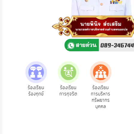
ความ
คิด
เห็น
แผน
ยุทธศาสตร์/
แผน
พัฒนา
การ
บริหาร/
พัฒนา
ทรัพยากร
บุคคล
e-Se
ฟังความ
ร้องเรียน
ร้องเรียน
ร้องเรียน
บริ
ิดเห็น
ร้องทุกข์
การทุจริต
การบริหาร
การ
ออน
ระชาชน
ทรัพยากร
บริหาร
บุคคล
งาน
การ
ส่ง