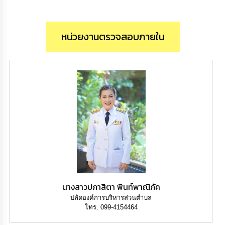
เสริม
ความ
โปร่งใส
หน่วยงานตรวจสอบภายใน
การ
จัด
ซื้อ
จัด
จ้าง
การ
เงิน
การ
คลัง
นโยบาย
No
Gift
นางสาวปภาสิตา พินท์พาณิภัค
Policy
ปลัดองค์การบริหารส่วนตำบล
โทร. 099-4154464
การ