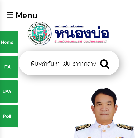
×
☰ Menu
lose
หน้า
หลัก
ข้อมูล
ก
พื้น
ฐาน
9
บุคลากร
ข่าว
ประชาสัมพันธ์
9
การ
ปฏิสัมพันธ์
ข้อมูล
จ
รับ
ฟัง