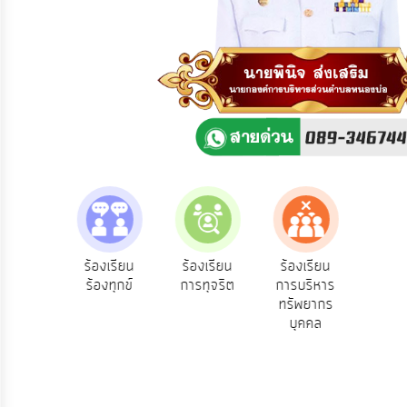
ความ
คิด
เห็น
แผน
ยุทธศาสตร์/
แผน
พัฒนา
การ
บริหาร/
พัฒนา
ทรัพยากร
บุคคล
e-Servi
ความ
ร้องเรียน
ร้องเรียน
ร้องเรียน
บริการ
ห็น
ร้องทุกข์
การทุจริต
การบริหาร
การ
ออนไลน
าชน
ทรัพยากร
บริหาร
บุคคล
งาน
การ
ส่ง