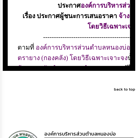
ดำเนิน
การ
เพื่อ
ป้องกัน
การ
ทุจริต
มาตรการ
ส่ง
เสริม
คุณธรรม
และ
ความ
โปร่งใส
back to top
ร้อง
เรียน
ร้อง
ทุกข์
e-
Service
องค์การบริหารส่วนตำบลหนองบ่อ