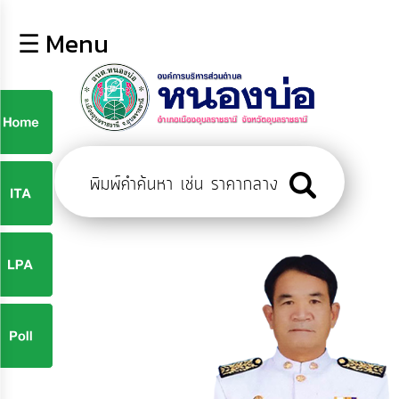
×
☰ Menu
lose
หน้า
หลัก
ข้อมูล
ก
พื้น
ฐาน
9
บุคลากร
ข่าว
ประชาสัมพันธ์
9
การ
ปฏิสัมพันธ์
ข้อมูล
จ
รับ
ฟัง