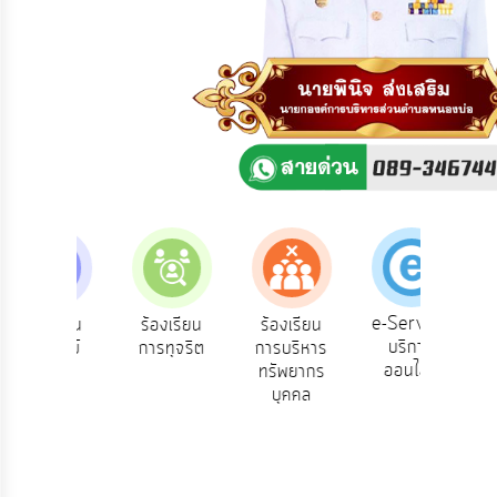
ความ
คิด
เห็น
แผน
ยุทธศาสตร์/
แผน
พัฒนา
การ
บริหาร/
พัฒนา
ทรัพยากร
บุคคล
e-Service
้องเรียน
ร้องเรียน
ร้องเรียน
ถาม
บริการ
้องทุกข์
การทุจริต
การบริหาร
Q
การ
ออนไลน์
ทรัพยากร
บริหาร
บุคคล
งาน
การ
ส่ง