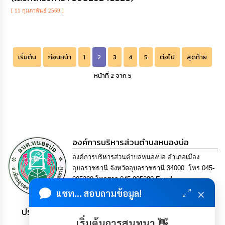
[ 11 กุมภาพันธ์ 2569 ]
เริ่มต้น
ก่อนหน้า
1
2
3
4
5
ต่อไป
สุดท้าย
หน้าที่ 2 จาก 5
องค์การบริหารส่วนตำบลหนองบ่อ
องค์การบริหารส่วนตำบลหนองบ่อ อำเภอเมือง
อุบลราชธานี จังหวัดอุบลราชธานี 34000. โทร 045-
905280 โทรสาร 045-905280 Email
×
saraban@nong-bo.go.th
แชท... สอบถามข้อมูล!
ประชาชน มีภูมิคุ้มกัน พึ่งพาตนเอง พอเพียง เป็นสุข
เริ่มต้นการสนทนา 👋