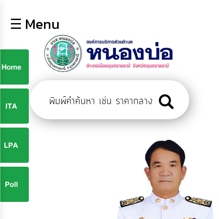
×
☰ Menu
lose
หน้า
หลัก
ข้อมูล
ก
พื้น
ฐาน
9
บุคลากร
ข่าว
ประชาสัมพันธ์
9
การ
ปฏิสัมพันธ์
ข้อมูล
จ
รับ
ฟัง